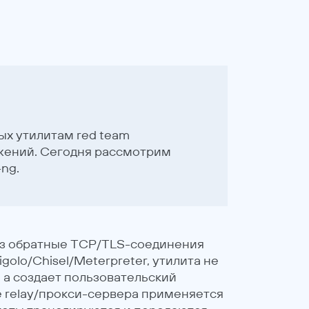
х утилитам red team
жений. Сегодня рассмотрим
ng.
рез обратные TCP/TLS-соединения
olo/Chisel/Meterpreter, утилита не
а создает пользовательский
е relay/прокси-сервера применяется