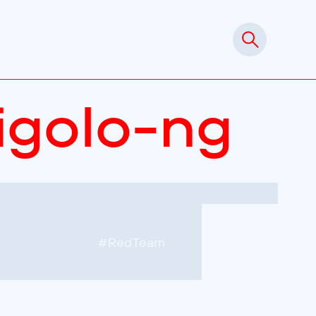
igolo-ng
#
RedTeam