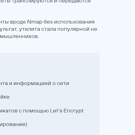
кеты транслируются и передаются
енты вроде Nmap без использования
ультат, утилита стала популярной не
оумышленников.
нта и информацией о сети
ойке
катов с помощью Let’s Encrypt
ирование)