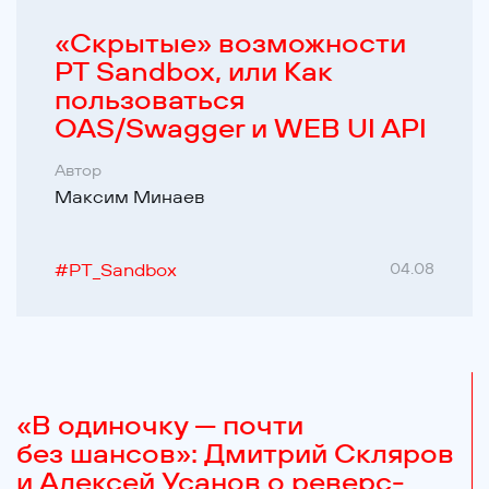
«Cкрытые» возможности
PT Sandbox, или Как
пользоваться
OAS/Swagger и WEB UI API
Автор
Максим Минаев
#
PT_Sandbox
04.08
«В одиночку — почти
без шансов»: Дмитрий Скляров
и Алексей Усанов о реверс-