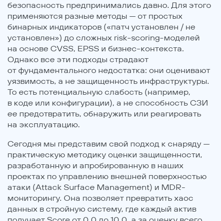
безопасность предпринимались давно. Для этого
применяются разные методы — от простых
бинарных индикаторов («патч установлен / не
установлен») до сложных risk-scoring-моделей
на основе CVSS, EPSS и бизнес-контекста.
Однако все эти подходы страдают
от фундаментального недостатка: они оценивают
уязвимость, а не защищенность инфраструктуры.
То есть потенциальную слабость (например,
в коде или конфигурации), а не способность СЗИ
ее предотвратить, обнаружить или реагировать
на эксплуатацию.
Сегодня мы представим свой подход к снаряду —
практическую методику оценки защищенности,
разработанную и апробированную в наших
проектах по управлению внешней поверхностью
атаки (Attack Surface Management) и MDR-
мониторингу. Она позволяет превратить хаос
данных в стройную систему, где каждый актив
получает Score от 0,0 до 10,0, а за оценку всего