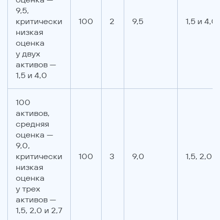
9,5,
критически
100
2
9,5
1,5 и 4,0
низкая
оценка
у двух
активов —
1,5 и 4,0
100
активов,
средняя
оценка —
9,0,
критически
100
3
9,0
1,5, 2,0 и
низкая
оценка
у трех
активов —
1,5, 2,0 и 2,7