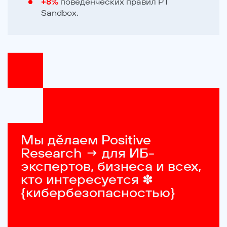
+8%
поведенческих правил PT
Sandbox.
Мы дěлаем Positive 
Research → для ИБ-
экспертов, бизнеса и всех, 
кто интересуется ✽ 
{кибербезопасностью}