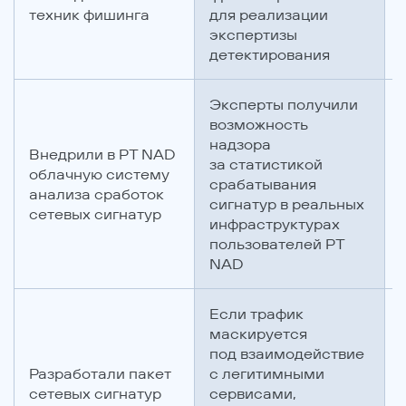
техник фишинга
для реализации
экспертизы
детектирования
Эксперты получили
возможность
надзора
Внедрили в PT NAD
за статистикой
облачную систему
срабатывания
анализа сработок
сигнатур в реальных
сетевых сигнатур
инфраструктурах
пользователей PT
NAD
Если трафик
маскируется
под взаимодействие
Разработали пакет
с легитимными
сетевых сигнатур
сервисами,