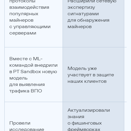
протоколы
Расширили сетевую
взаимодействия
экспертизу
популярных
сигнатурами
майнеров
для обнаружения
с управляющими
майнеров
серверами
Вместе с ML-
командой внедрили
Модель уже
в PT Sandbox новую
участвует в защите
модель
наших клиентов
для выявления
трафика ВПО
Актуализировали
знания
Провели
о фишинговых
исследование
фреймворках