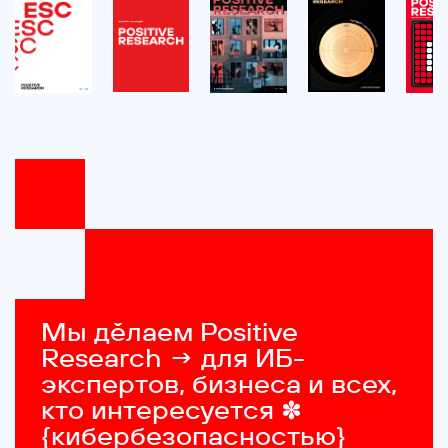
Мы дěлаем Positive 
Research → для ИБ-
экспертов, бизнеса и всех, 
кто интересуется ✽ 
{кибербезопасностью}