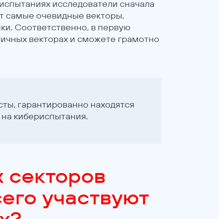
риспытаниях исследователи сначала
т самые очевидные векторы,
ки. Соответственно, в первую
тичных векторах и сможете грамотно
есты, гарантированно находятся
 на кибериспытания.
х секторов
сего участвуют
ях?