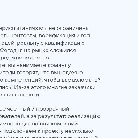
бериспытаниях мы не ограничены
в. Пентесты, верификация и red
 людей, реальную квалификацию
 Сегодня на рынке сложился
породил множество
те: вы нанимаете команду
ители говорят, что вы надежно
ло компетенций, чтобы вас взломать?
лись! Из-за этого многие заказчики
защищенности.
лее честный и прозрачный
вателей, а за результат: реализацию
 именно для вашей компании.
 подключаем к проекту несколько