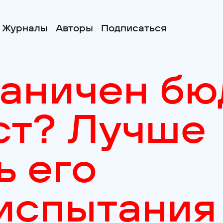
Журналы
Авторы
Подписаться
раничен б
ст? Лучше
ь его
испытания