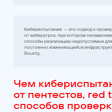
Кибериспытания — это подход к пров
от киберугроз, при котором независи
способы реализации недопустимых для
постоянно изменяющейся инфраструкт
Bounty.
Чем кибериспытан
от пентестов, red 
способов провер