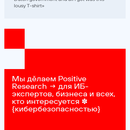
lousy T-shirt»
Мы дěлаем Positive 
Research → для ИБ-
экспертов, бизнеса и всех, 
кто интересуется ✽ 
{кибербезопасностью}