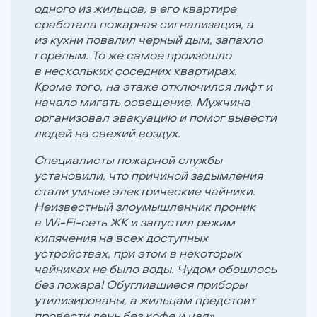
одного из жильцов, в его квартире
сработала пожарная сигнализация, а
из кухни повалил черный дым, запахло
горелым. То же самое произошло
в нескольких соседних квартирах.
Кроме того, на этаже отключился лифт и
начало мигать освещение. Мужчина
организовал эвакуацию и помог вывести
людей на свежий воздух.
Специалисты пожарной службы
установили, что причиной задымления
стали умные электрические чайники.
Неизвестный злоумышленник проник
в Wi-Fi-сеть ЖК и запустил режим
кипячения на всех доступных
устройствах, при этом в некоторых
чайниках не было воды. Чудом обошлось
без пожара! Обуглившиеся приборы
утилизированы, а жильцам предстоит
провести день без кофе и чая».