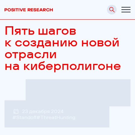
Пять шагов
к созданию новой
отрасли
на киберполигоне
23 декабря 2024
#
Standoff
#
ThreatHunting