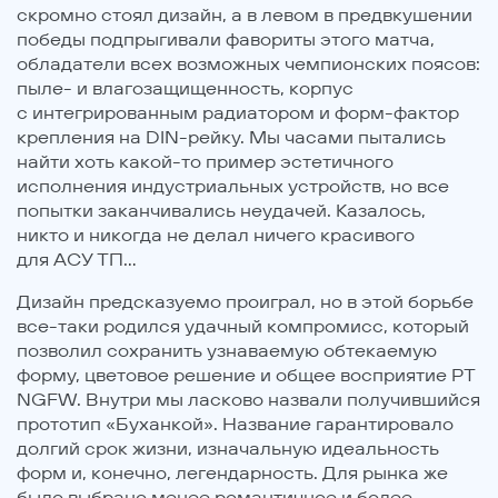
скромно стоял дизайн, а в левом в предвкушении
победы подпрыгивали фавориты этого матча,
обладатели всех возможных чемпионских поясов:
пыле- и влагозащищенность, корпус
с интегрированным радиатором и форм-фактор
крепления на DIN-рейку. Мы часами пытались
найти хоть какой-то пример эстетичного
исполнения индустриальных устройств, но все
попытки заканчивались неудачей. Казалось,
никто и никогда не делал ничего красивого
для АСУ ТП…
Дизайн предсказуемо проиграл, но в этой борьбе
все-таки родился удачный компромисс, который
позволил сохранить узнаваемую обтекаемую
форму, цветовое решение и общее восприятие PT
NGFW. Внутри мы ласково назвали получившийся
прототип «Буханкой». Название гарантировало
долгий срок жизни, изначальную идеальность
форм и, конечно, легендарность. Для рынка же
было выбрано менее романтичное и более