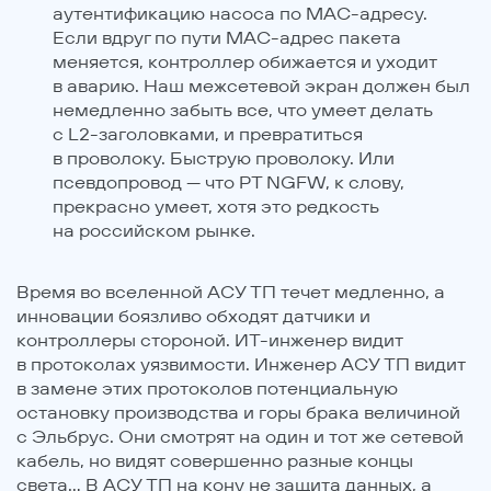
аутентификацию насоса по MAC-адресу.
Если вдруг по пути MAC-адрес пакета
меняется, контроллер обижается и уходит
в аварию. Наш межсетевой экран должен был
немедленно забыть все, что умеет делать
с L2-заголовками, и превратиться
в проволоку. Быструю проволоку. Или
псевдопровод — что PT NGFW, к слову,
прекрасно умеет, хотя это редкость
на российском рынке.
Время во вселенной АСУ ТП течет медленно, а
инновации боязливо обходят датчики и
контроллеры стороной. ИТ-инженер видит
в протоколах уязвимости. Инженер АСУ ТП видит
в замене этих протоколов потенциальную
остановку производства и горы брака величиной
с Эльбрус. Они смотрят на один и тот же сетевой
кабель, но видят совершенно разные концы
света... В АСУ ТП на кону не защита данных, а