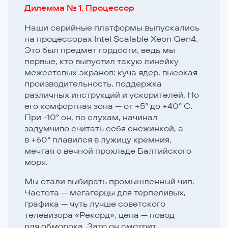
Дилемма № 1. Процессор
Наши серийные платформы выпускались
на процессорах Intel Scalable Xeon Gen4.
Это был предмет гордости, ведь мы
первые, кто выпустил такую линейку
межсетевых экранов: куча ядер, высокая
производительность, поддержка
различных инструкций и ускорителей. Но
его комфортная зона — от +5° до +40° C.
При -10° он, по слухам, начинал
задумчиво считать себя снежинкой, а
в +60° плавился в лужицу кремния,
мечтая о вечной прохладе Балтийского
моря.
Мы стали выбирать промышленный чип.
Частота — мегагерцы для терпеливых,
графика — чуть лучше советского
телевизора «Рекорд», цена — повод
для обморока. Зато он смотрит