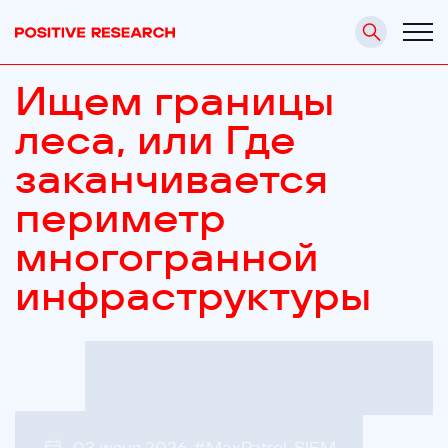
Ищем границы
леса, или Где
заканчивается
периметр
многогранной
инфраструктуры
03 июня 2026
#
MaxPatrol_SIEM