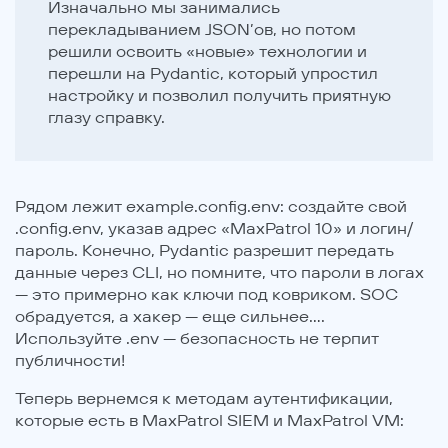
Изначально мы занимались
перекладыванием JSON’ов, но потом
решили освоить «новые» технологии и
перешли на Pydantic, который упростил
настройку и позволил получить приятную
глазу справку.
Рядом лежит example.config.env: создайте свой
.config.env, указав адрес «MaxPatrol 10» и логин/
пароль. Конечно, Pydantic разрешит передать
данные через CLI, но помните, что пароли в логах
— это примерно как ключи под ковриком. SOC
обрадуется, а хакер — еще сильнее....
Используйте .env — безопасность не терпит
публичности!
Теперь вернемся к методам аутентификации,
которые есть в MaxPatrol SIEM и MaxPatrol VM: