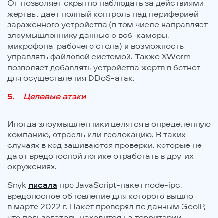
Он позволяет скрытно наблюдать за действиями
жертвы, дает полный контроль над периферией
зараженного устройства (в том числе направляет
злоумышленнику данные с веб-камеры,
микрофона, рабочего стола) и возможность
управлять файловой системой. Также XWorm
позволяет добавлять устройства жертв в ботнет
для осуществления DDoS-атак.
Целевые атаки
Иногда злоумышленники целятся в определенную
компанию, отрасль или геолокацию. В таких
случаях в код зашиваются проверки, которые не
дают вредоносной логике отработать в других
окружениях.
Snyk
писала
про JavaScript-пакет node-ipc,
вредоносное обновление для которого вышло
в марте 2022 г. Пакет проверял по данным GeoIP,
что пользователь находится на территории