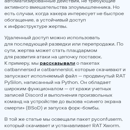
автоматизированные действия, не требующие
активного вмешательства злоумышленника. Но
есть случаи, когда хакера интересует не быстрое
обогащение, а устойчивый доступ
к инфраструктуре жертвы.
Удаленный доступ можно использовать
для последующей разведки или перепродажи. По
сути, жертва может стать плацдармом
для развития атаки на цепочку поставок.
К примеру, мы
рассказывали
о пакетах
catbannersxd и catbannerslol, которые скачивают и
запускают исполняемый файл — продвинутый RAT
PySilon, написанный на Python. Он обладает
широким функционалом — от кражи учетных
записей Discord и выполнения произвольных
команд на устройстве до вызова «синего экрана
смерти» (BSoD) и запуска форк-бомбы.
В той же статье мы освещали пакет pyconfuserm,
который скачивает и устанавливает RAT Xworm.