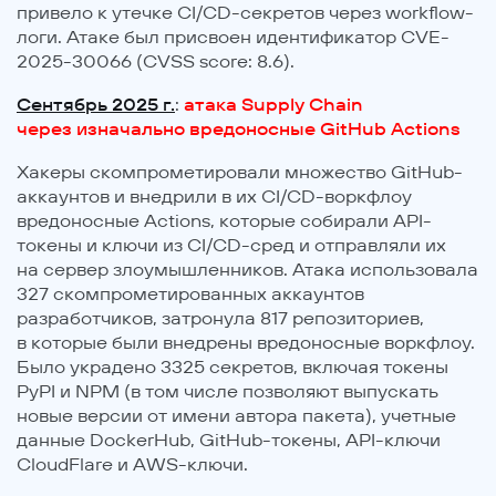
привело к утечке CI/CD-секретов через workflow-
логи. Атаке был присвоен идентификатор CVE-
2025-30066 (CVSS score: 8.6).
Сентябрь 2025 г.
:
атака Supply Chain
через изначально вредоносные GitHub Actions
Хакеры скомпрометировали множество GitHub-
аккаунтов и внедрили в их CI/CD-воркфлоу
вредоносные Actions, которые собирали API-
токены и ключи из CI/CD-сред и отправляли их
на сервер злоумышленников. Атака использовала
327 скомпрометированных аккаунтов
разработчиков, затронула 817 репозиториев,
в которые были внедрены вредоносные воркфлоу.
Было украдено 3325 секретов, включая токены
PyPI и NPM (в том числе позволяют выпускать
новые версии от имени автора пакета), учетные
данные DockerHub, GitHub-токены, API-ключи
CloudFlare и AWS-ключи.