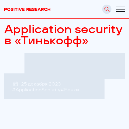
Application security
в «Тинькофф»
25 декабря 2023
#
ApplicationSecurity
#
Банки