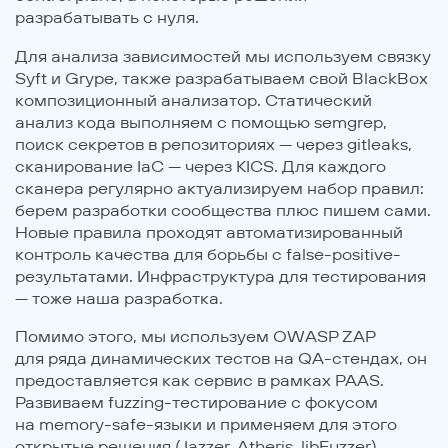
разрабатывать с нуля.
Для анализа зависимостей мы используем связку
Syft и Grype, также разрабатываем свой BlackBox
композиционный анализатор. Статический
анализ кода выполняем с помощью semgrep,
поиск секретов в репозиториях — через gitleaks,
сканирование IaC — через KICS. Для каждого
сканера регулярно актуализируем набор правил:
берем разработки сообщества плюс пишем сами.
Новые правила проходят автоматизированный
контроль качества для борьбы с false-positive-
результатами. Инфраструктура для тестирования
— тоже наша разработка.
Помимо этого, мы используем OWASP ZAP
для ряда динамических тестов на QA-стендах, он
предоставляется как сервис в рамках PAAS.
Развиваем fuzzing-тестирование с фокусом
на memory-safe-языки и применяем для этого
открытые решения (Jazzer, Atheris, libFuzzer)